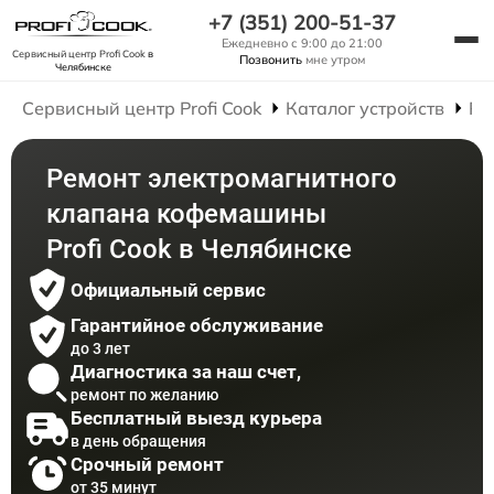
+7 (351) 200-51-37
Ежедневно с 9:00 до 21:00
Сервисный центр Profi Cook
в
Позвонить
мне утром
Челябинске
Сервисный центр Profi Cook
Каталог устройств
Ре
Ремонт электромагнитного
клапана кофемашины
Profi Cook в Челябинске
Официальный сервис
Гарантийное обслуживание
до 3 лет
Диагностика за наш счет,
ремонт по желанию
Бесплатный выезд курьера
в день обращения
Срочный ремонт
от 35 минут