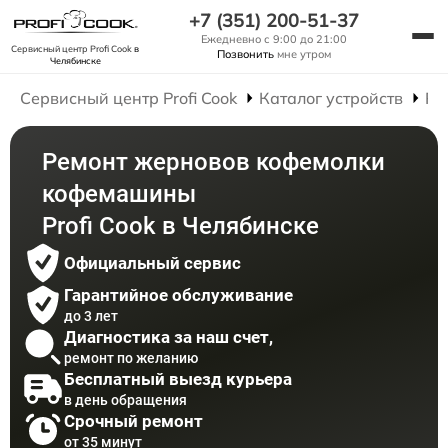
+7 (351) 200-51-37
Ежедневно с 9:00 до 21:00
Сервисный центр Profi Cook
в
Позвонить
мне утром
Челябинске
Сервисный центр Profi Cook
Каталог устройств
Ре
Ремонт жерновов кофемолки
кофемашины
Profi Cook в Челябинске
Официальный сервис
Гарантийное обслуживание
до 3 лет
Диагностика за наш счет,
ремонт по желанию
Бесплатный выезд курьера
в день обращения
Срочный ремонт
от 35 минут