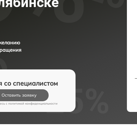
елябинске
 желанию
бращения
я со специалистом
Оставить заявку
есь c
политикой конфиденциальности